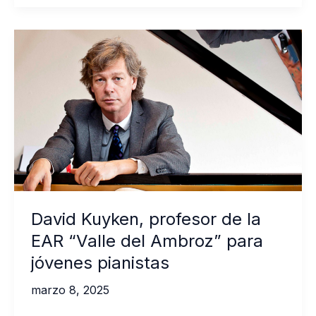
profesor
de
la
EAR
“Valle
del
Ambroz”
para
jóvenes
pianistas
David Kuyken, profesor de la
EAR “Valle del Ambroz” para
jóvenes pianistas
marzo 8, 2025