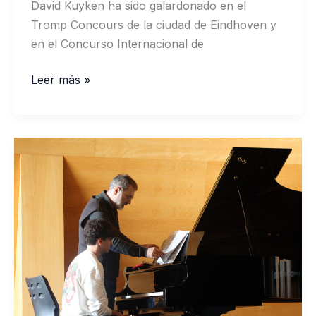
David Kuyken ha sido galardonado en el
Tromp Concours de la ciudad de Eindhoven y
en el Concurso Internacional de
David
Leer más »
Kuyken,
profesor
de
la
EAR
“Valle
del
Ambroz”
para
jóvenes
pianistas