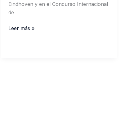
Eindhoven y en el Concurso Internacional
de
David
Leer más »
Kuyken,
profesor
de
la
EAR
“Valle
del
Ambroz”
para
jóvenes
pianistas