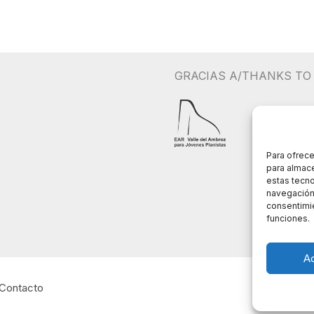
GRACIAS A/THANKS TO
Para ofrece
para almace
estas tecn
navegación o
consentimie
funciones.
A
Contacto