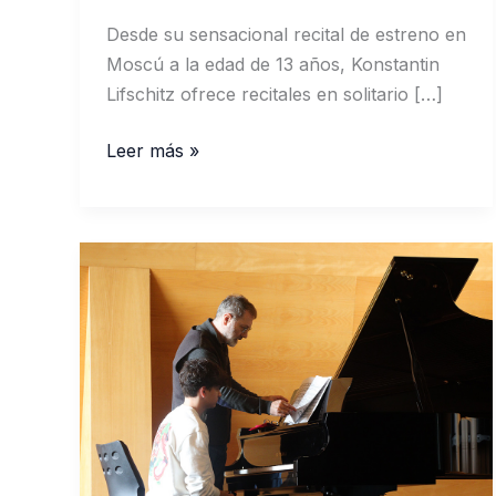
Desde su sensacional recital de estreno en
Moscú a la edad de 13 años, Konstantin
Lifschitz ofrece recitales en solitario […]
Konstantin
Leer más »
Lifschitz,
profesor
de
la
EAR
“Valle
del
Ambroz”
para
jóvenes
pianistas