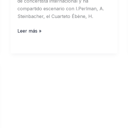
de concertista internacional y ha
compartido escenario con I.Perlman, A.
Steinbacher, el Cuarteto Ébène, H.
Moritz
Leer más »
Winkelmann,
profesor
de
la
EAR
“Valle
del
Ambroz”
para
jóvenes
pianistas