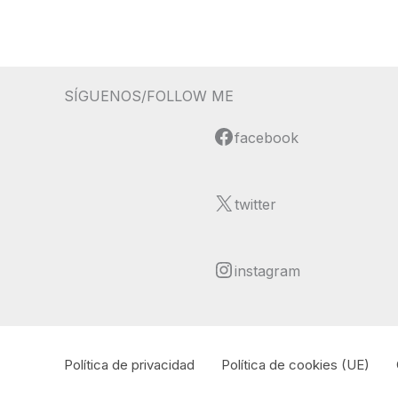
de
la
EAR
“Valle
SÍGUENOS/FOLLOW ME
del
Ambroz”
Facebook
facebook
para
jóvenes
X
pianistas
twitter
Instagram
instagram
Política de privacidad
Política de cookies (UE)